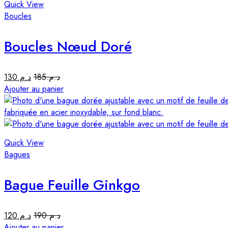
Quick View
Boucles
Boucles Nœud Doré
130
د.م.
185
د.م.
Ajouter au panier
Quick View
Bagues
Bague Feuille Ginkgo
120
د.م.
190
د.م.
Ajouter au panier