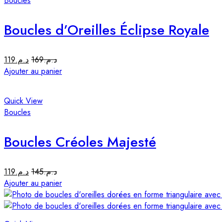
Boucles
Boucles d’Oreilles Éclipse Royale
119
د.م.
169
د.م.
Ajouter au panier
Quick View
Boucles
Boucles Créoles Majesté
119
د.م.
145
د.م.
Ajouter au panier