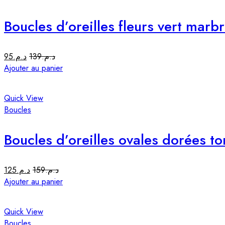
Boucles d’oreilles fleurs vert marb
95
د.م.
139
د.م.
Ajouter au panier
Quick View
Boucles
Boucles d’oreilles ovales dorées t
125
د.م.
159
د.م.
Ajouter au panier
Quick View
Boucles