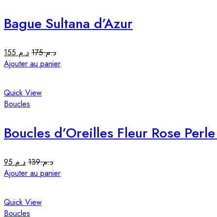
Bague Sultana d’Azur
155
د.م.
175
د.م.
Ajouter au panier
Quick View
Boucles
Boucles d’Oreilles Fleur Rose Perl
95
د.م.
139
د.م.
Ajouter au panier
Quick View
Boucles