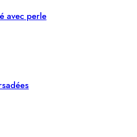
ré avec perle
orsadées