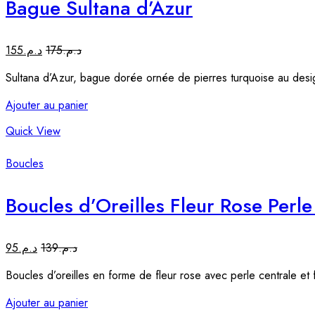
Bague Sultana d’Azur
155
د.م.
175
د.م.
Sultana d’Azur, bague dorée ornée de pierres turquoise au design
Ajouter au panier
Quick View
Boucles
Boucles d’Oreilles Fleur Rose Perl
95
د.م.
139
د.م.
Boucles d’oreilles en forme de fleur rose avec perle centrale et 
Ajouter au panier