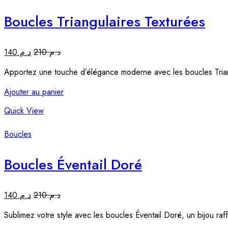
Boucles Triangulaires Texturées
140
د.م.
210
د.م.
Apportez une touche d’élégance moderne avec les boucles Trian
Ajouter au panier
Quick View
Boucles
Boucles Éventail Doré
140
د.م.
210
د.م.
Sublimez votre style avec les boucles Éventail Doré, un bijou raff