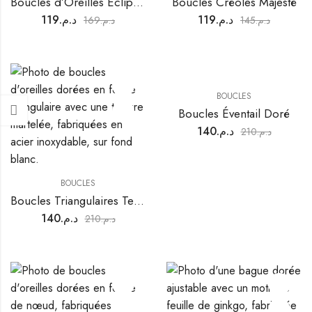
Boucles d’Oreilles Éclipse Royale
Boucles Créoles Majesté
119
د.م.
119
د.م.
169
د.م.
145
د.م.
BOUCLES
Boucles Éventail Doré
140
د.م.
210
د.م.
BOUCLES
Boucles Triangulaires Texturées
140
د.م.
210
د.م.