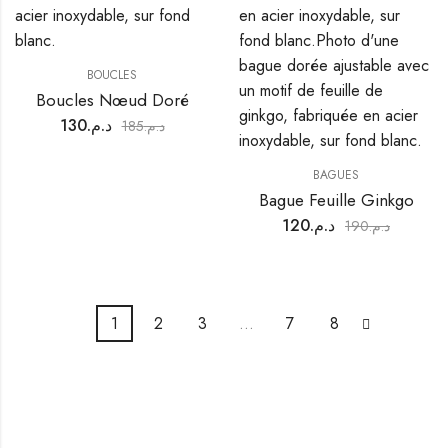
BOUCLES
Boucles Nœud Doré
130
د.م.
185
د.م.
BAGUES
Bague Feuille Ginkgo
120
د.م.
190
د.م.
1
2
3
…
7
8