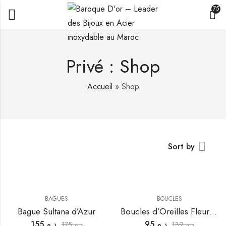
75
Privé : Shop
Accueil
»
Shop
Sort by
BAGUES
BOUCLES
Bague Sultana d’Azur
Boucles d’Oreilles Fleur Rose Perle Dorée Élégance
155
د.م.
95
د.م.
175
د.م.
139
د.م.