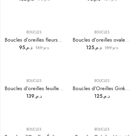
BOUCLES
BOUCLES
Boucles d’oreilles fleurs vert marbré avec perle
Boucles d’oreilles ovales dorées torsadées
95
د.م.
125
د.م.
139
د.م.
159
د.م.
BOUCLES
BOUCLES
Boucles d’oreilles feuilles dorées élégantes
Boucles d’Oreilles Ginkgo Majesté
139
د.م.
125
د.م.
BOUCLES
BOUCLES