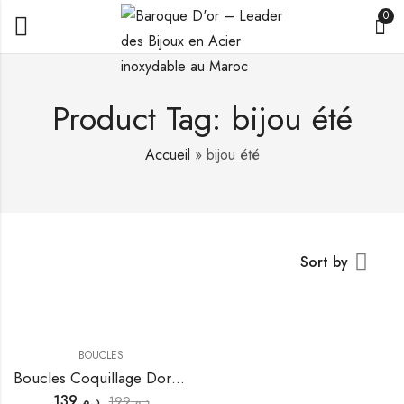
0
Product Tag: bijou été
Accueil
»
bijou été
Sort by
BOUCLES
Boucles Coquillage Dorées
139
د.م.
199
د.م.