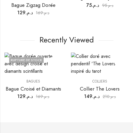
Bague Zigzag Dorée
75
د.م.
95
د.م.
129
د.م.
169
د.م.
Recently Viewed
RUPTURE DE STOCK
BAGUES
COLLIERS
Bague Croisé et Diamants
Collier The Lovers
129
د.م.
149
د.م.
169
د.م.
210
د.م.