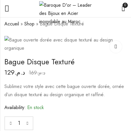
0
Accueil
»
Shop
»
Bague Disque Texturé
Bague Étoile Dorée
Bague Ovale et Halo
129
129
د.م.
د.م.
169
169
د.م.
د.م.
Bague Disque Texturé
129
د.م.
169
د.م.
Sublimez votre style avec cette bague ouverte dorée, ornée
d’un disque texturé au design organique et raffiné.
Availability:
En stock