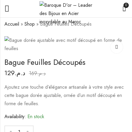
0
Accueil
»
Shop
»
Bague Feuilles Découpés
Bague Pierre
Bague Nœud Élégant
Turquoise
129
د.م.
169
د.م.
129
د.م.
169
د.م.
Bague Feuilles Découpés
129
د.م.
169
د.م.
Ajoutez une touche d’élégance artisanale à votre style avec
cette bague dorée ajustable, ornée d’un motif découpé en
forme de feuilles.
Availability:
En stock