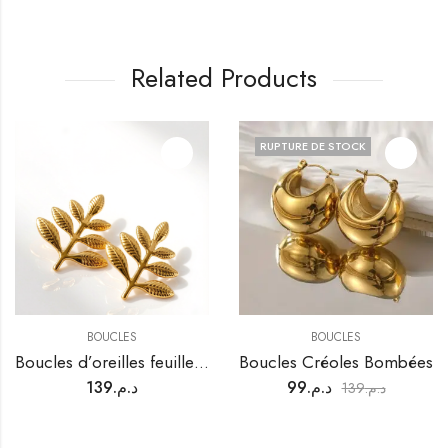
Related Products
RUPTURE DE STOCK
BOUCLES
BOUCLES
Boucles d’oreilles feuilles dorées élégantes
Boucles Créoles Bombées
139
د.م.
99
د.م.
139
د.م.