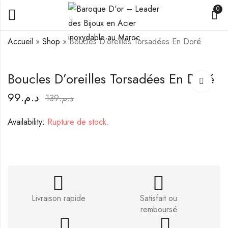
0
Accueil
»
Shop
»
Boucles D’oreilles Torsadées En Doré
Ensemble Dorés Éclat
Boucles d’oreilles
Boucles D’oreilles Torsadées En Doré
Urbain
goutte bombée
99
د.م.
199
99
د.م.
د.م.
139
د.م.
249
139
د.م.
د.م.
Availability:
Rupture de stock.
Livraison rapide
Satisfait ou
remboursé