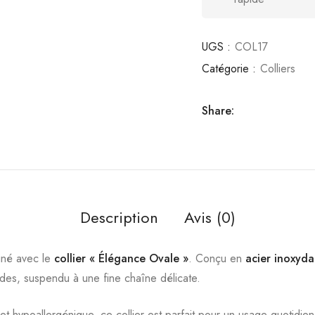
UGS :
COL17
Catégorie :
Colliers
Share:
Description
Avis (0)
finé avec le
collier « Élégance Ovale »
. Conçu en
acier inoxyd
uides, suspendu à une fine chaîne délicate.
t et hypoallergénique, ce collier est parfait pour un usage quotidie