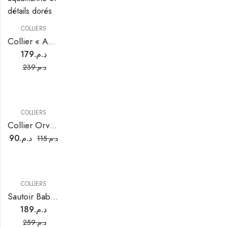
COLLIERS
Collier « Aqua Éclat »
179
د.م.
239
د.م.
COLLIERS
Collier Orvocat
90
د.م.
115
د.م.
COLLIERS
Sautoir Bab Mansour Turquoise
189
د.م.
259
د.م.