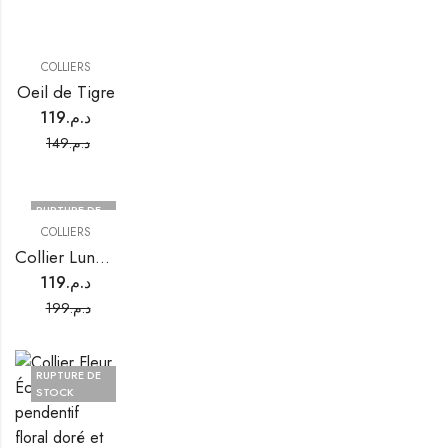
COLLIERS
Oeil de Tigre
119
د.م.
149
د.م.
RUPTURE DE
STOCK
COLLIERS
Collier Lune Dorée
119
د.م.
199
د.م.
RUPTURE DE
STOCK