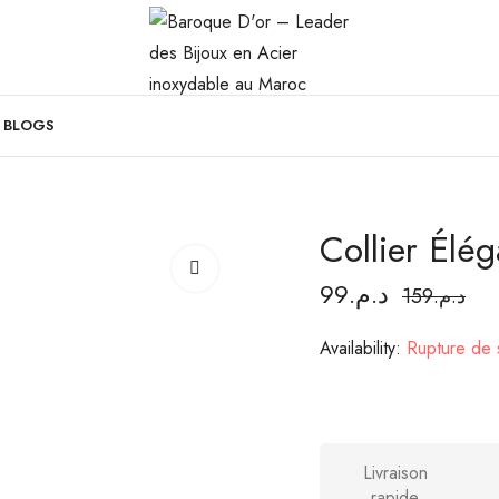
BLOGS
Collier Élé
99
د.م.
159
د.م.
Availability:
Rupture de 
Livraison
rapide