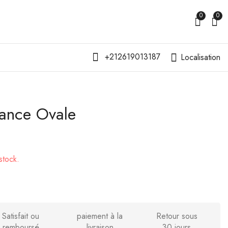
0
0
+212619013187
Localisation
gance Ovale
Collier Rectangle
Collier Or
Élégant
Géométrique
99
119
د.م.
د.م.
159
169
د.م.
د.م.
stock.
Satisfait ou
paiement à la
Retour sous
remboursé
livraison
30 jours