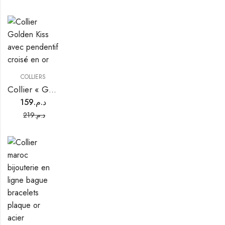
COLLIERS
Collier « Golden Kiss »
159
د.م.
219
د.م.