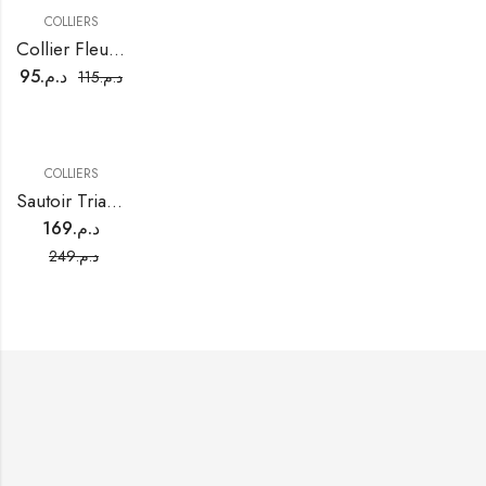
COLLIERS
Collier Fleur Dorée
95
د.م.
115
د.م.
COLLIERS
Sautoir Triangle Orné de Pierres
169
د.م.
249
د.م.