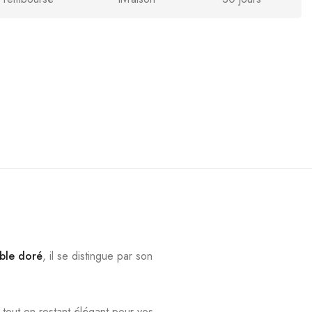
able doré
, il se distingue par son
n tout en restant élégant pour vos