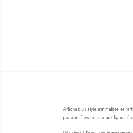
Affichez un style minimaliste et raf
pendentif ovale lisse aux lignes fl
Résistant à l’eau, anti-ternissemen