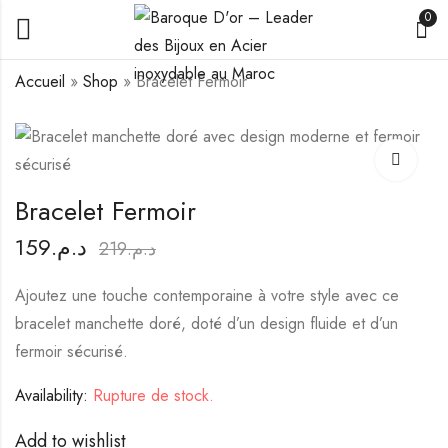
0
Accueil
»
Shop
»
Bracelet Fermoir
Bracelet Bambou
Collier The Lovers
159
149
د.م.
د.م.
219
210
د.م.
د.م.
Bracelet Fermoir
159
د.م.
219
د.م.
Ajoutez une touche contemporaine à votre style avec ce
bracelet manchette doré, doté d’un design fluide et d’un
fermoir sécurisé.
Availability:
Rupture de stock.
Add to wishlist