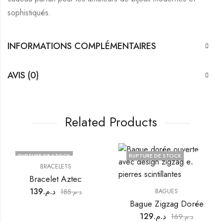
sophistiqués.
INFORMATIONS COMPLÉMENTAIRES
AVIS (0)
Related Products
RUPTURE DE STOCK
RUPTURE DE STOCK
BRACELETS
Bracelet Aztec
139
د.م.
185
د.م.
BAGUES
Bague Zigzag Dorée
129
د.م.
169
د.م.